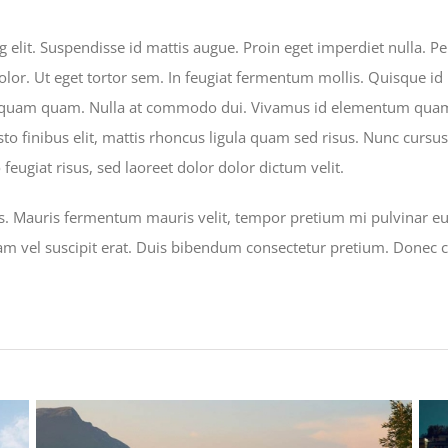
 elit. Suspendisse id mattis augue. Proin eget imperdiet nulla. Pe
r. Ut eget tortor sem. In feugiat fermentum mollis. Quisque id la
, aliquam quam. Nulla at commodo dui. Vivamus id elementum quam
justo finibus elit, mattis rhoncus ligula quam sed risus. Nunc curs
eugiat risus, sed laoreet dolor dolor dictum velit.
s. Mauris fermentum mauris velit, tempor pretium mi pulvinar eu. 
llam vel suscipit erat. Duis bibendum consectetur pretium. Donec 