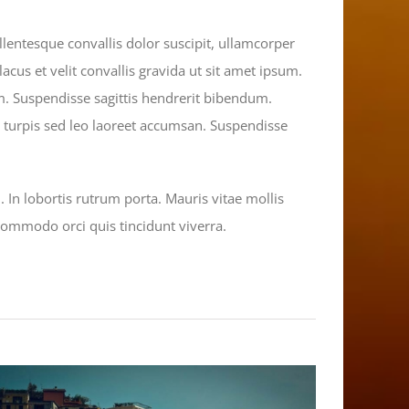
llentesque convallis dolor suscipit, ullamcorper
cus et velit convallis gravida ut sit amet ipsum.
. Suspendisse sagittis hendrerit bibendum.
us turpis sed leo laoreet accumsan. Suspendisse
In lobortis rutrum porta. Mauris vitae mollis
commodo orci quis tincidunt viverra.