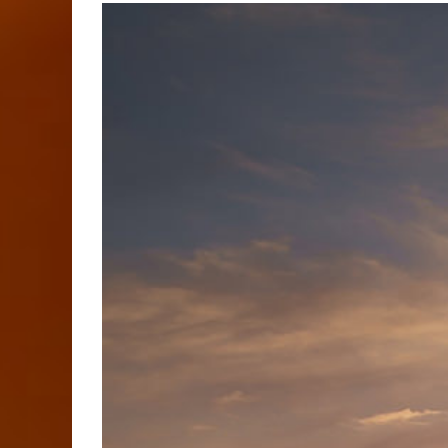
View
Larger
Image